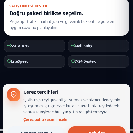
SATIŞ ÖNCESI DESTEK
Doğru paketi birlikte seçelim.
Proje tipi, trafik, mail ihtiyacı ve güvenlik beklentine göre en
uygun çözümü planlayalım.
SSL & DNS
Mail.Baby
LiteSpeed
7/24 Destek
iyzico
Visa
Mastercard
Troy
Havale/EFT
Çerez tercihleri
Hakkımızda
İletişim
Hizmet Sözleşmesi
Gizlilik Politikası
QBilisim, siteyi güvenli çalıştırmak ve hizmet deneyimini
Çerez Politikası
iyileştirmek için çerezler kullanır. Tercihinizi kaydederek
sonraki girişlerde bu uyarıyı tekrar göstermeyiz.
© 2010-2026
QBilisim.Com
İnternet Hizmetleri. Tüm hakları saklıdır.
Türkiye lokasyonlu hosting, mail ve sunucu operasyonları.
Çerez politikasını incele
Sadece Zorunlu
Kabul Et