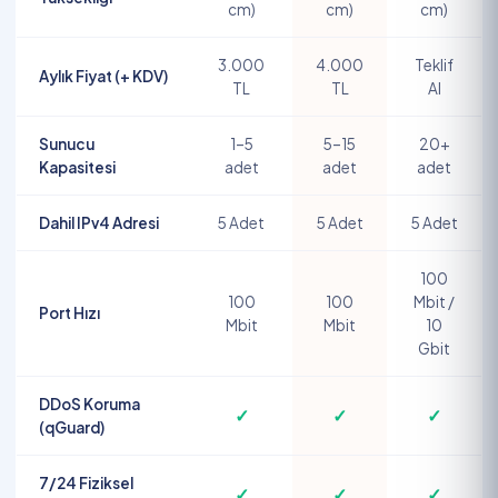
cm)
cm)
cm)
3.000
4.000
Teklif
Aylık Fiyat (+ KDV)
TL
TL
Al
Sunucu
1–5
5–15
20+
Kapasitesi
adet
adet
adet
Dahil IPv4 Adresi
5 Adet
5 Adet
5 Adet
100
100
100
Mbit /
Port Hızı
Mbit
Mbit
10
Gbit
DDoS Koruma
✓
✓
✓
(qGuard)
7/24 Fiziksel
✓
✓
✓