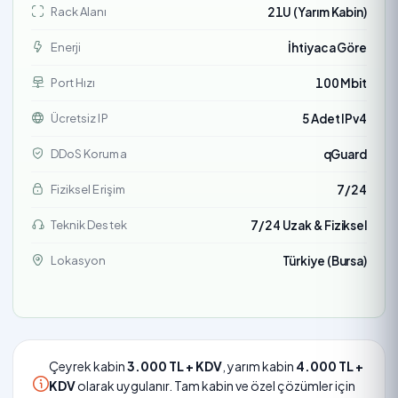
Rack Alanı
21U (Yarım Kabin)
Enerji
İhtiyaca Göre
Port Hızı
100 Mbit
Ücretsiz IP
5 Adet IPv4
DDoS Koruma
qGuard
Fiziksel Erişim
7/24
Teknik Destek
7/24 Uzak & Fiziksel
Lokasyon
Türkiye (Bursa)
Çeyrek kabin
3.000 TL + KDV
, yarım kabin
4.000 TL +
KDV
olarak uygulanır. Tam kabin ve özel çözümler için