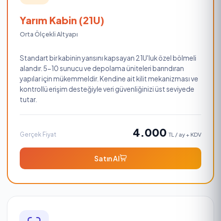
Yarım Kabin (21U)
Orta Ölçekli Altyapı
Standart bir kabinin yarısını kapsayan 21U'luk özel bölmeli
alandır. 5-10 sunucu ve depolama üniteleri barındıran
yapılar için mükemmeldir. Kendine ait kilit mekanizması ve
kontrollü erişim desteğiyle veri güvenliğinizi üst seviyede
tutar.
4.000
Gerçek Fiyat
TL / ay + KDV
Satın Al