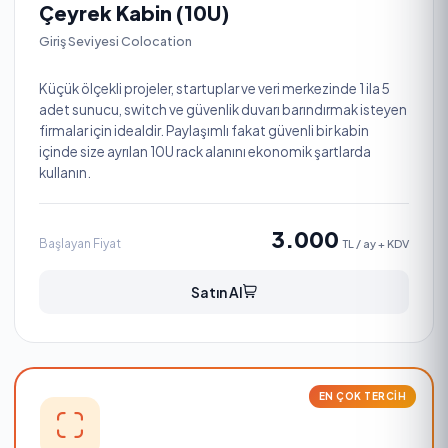
Çeyrek Kabin (10U)
Giriş Seviyesi Colocation
Küçük ölçekli projeler, startuplar ve veri merkezinde 1 ila 5
adet sunucu, switch ve güvenlik duvarı barındırmak isteyen
firmalar için idealdir. Paylaşımlı fakat güvenli bir kabin
içinde size ayrılan 10U rack alanını ekonomik şartlarda
kullanın.
3.000
Başlayan Fiyat
TL / ay + KDV
Satın Al
EN ÇOK TERCIH