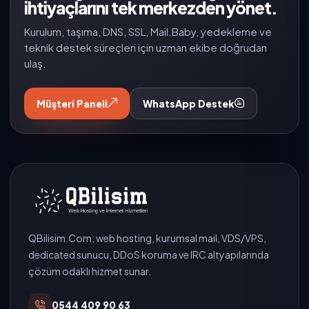
ihtiyaçlarını tek merkezden yönet.
Kurulum, taşıma, DNS, SSL, Mail.Baby, yedekleme ve
teknik destek süreçleri için uzman ekibe doğrudan
ulaş.
Müşteri Paneli
WhatsApp Destek
QBilisim.Com; web hosting, kurumsal mail, VDS/VPS,
dedicated sunucu, DDoS koruma ve IRC altyapılarında
çözüm odaklı hizmet sunar.
0544 409 90 63