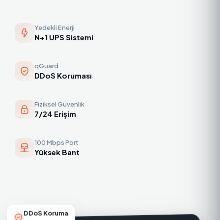
Yedekli Enerji
N+1 UPS Sistemi
qGuard
DDoS Koruması
Fiziksel Güvenlik
7/24 Erişim
100 Mbps Port
Yüksek Bant
DDoS Koruma