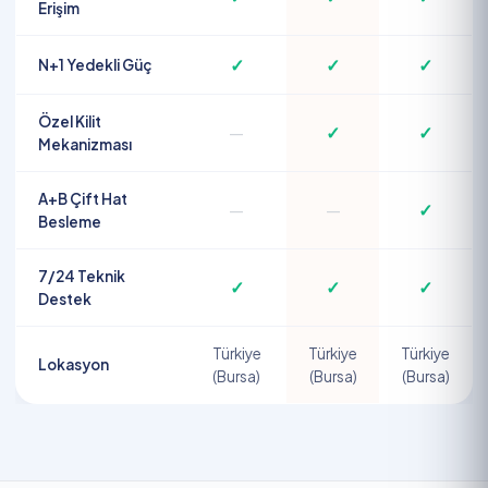
Erişim
✓
✓
✓
N+1 Yedekli Güç
Özel Kilit
—
✓
✓
Mekanizması
A+B Çift Hat
—
—
✓
Besleme
7/24 Teknik
✓
✓
✓
Destek
Türkiye
Türkiye
Türkiye
Lokasyon
(Bursa)
(Bursa)
(Bursa)