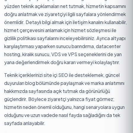
yüzden teknik açıklamaları net tutmak, hizmetin kapsamını
doğru anlatmak ve ziyaretçiyi ilgili sayfalara yönlendirmek
önemlidir. Detaylı bilgi almak için
iletişim
kanalını kullanabilir,
hizmet çerçevesini anlamak için
hizmet sözleşmesi
ile
gizlilik politikası
sayfalarını inceleyebilirsiniz. Ayrıca altyapı
karşılaştırması yaparken
sunucu barındırma
,
datacenter
hosting
,
kiralık sunucu
,
VDS
ve
VPS
seçeneklerini de yan
yana değerlendirmek doğru kararı vermeyi kolaylaştırır.
Teknik içeriklerinizi
site içi SEO
ile desteklemek, güncel
duyuruları
blog
bölümünde paylaşmak ve marka anlatımını
hakkımızda
sayfasında açık tutmak da görünürlüğü
güçlendirir. Böylece ziyaretçi yalnızca fiyat görmez;
hizmetin neden önemli olduğunu, hangi senaryolara uygun
olduğunu ve uzun vadede nasıl fayda sağladığını da tek
sayfada anlayabilir.