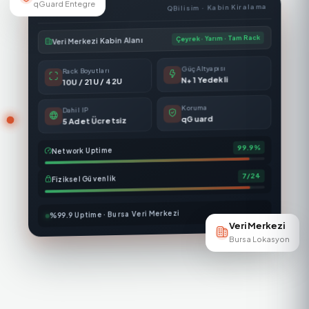
QBilisim · Kabin Kiralama
qGuard Entegre
Çeyrek · Yarım · Tam Rack
Veri Merkezi Kabin Alanı
Güç Altyapısı
Rack Boyutları
N+1 Yedekli
10U / 21U / 42U
Koruma
Dahil IP
qGuard
5 Adet Ücretsiz
99.9%
Network Uptime
7/24
Fiziksel Güvenlik
%99.9 Uptime · Bursa Veri Merkezi
Veri Merkezi
Bursa Lokasyon