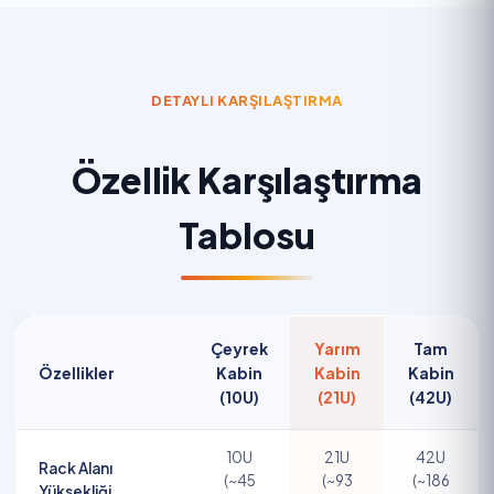
DETAYLI KARŞILAŞTIRMA
Özellik Karşılaştırma
Tablosu
Çeyrek
Yarım
Tam
Özellikler
Kabin
Kabin
Kabin
(10U)
(21U)
(42U)
10U
21U
42U
Rack Alanı
(~45
(~93
(~186
Yüksekliği