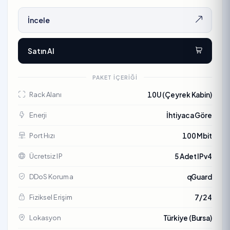
İncele
Satın Al
PAKET İÇERIĞI
Rack Alanı
10U (Çeyrek Kabin)
Enerji
İhtiyaca Göre
Port Hızı
100 Mbit
Ücretsiz IP
5 Adet IPv4
DDoS Koruma
qGuard
Fiziksel Erişim
7/24
Lokasyon
Türkiye (Bursa)