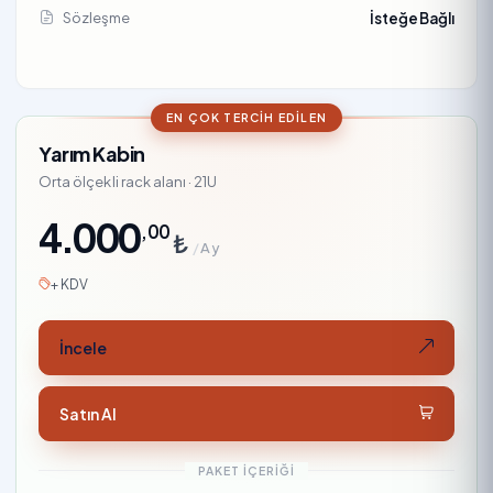
Sözleşme
İsteğe Bağlı
EN ÇOK TERCIH EDILEN
Yarım Kabin
Orta ölçekli rack alanı · 21U
4.000
,00
₺
/
Ay
+ KDV
İncele
Satın Al
PAKET İÇERIĞI